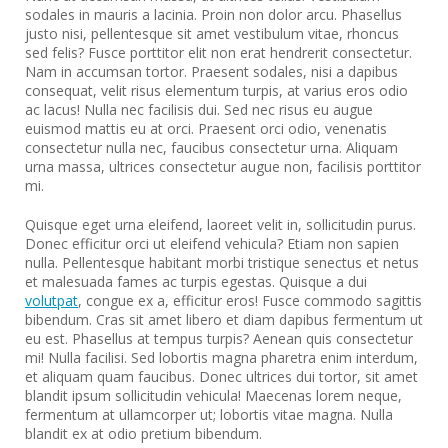
sodales in mauris a lacinia. Proin non dolor arcu. Phasellus
justo nisi, pellentesque sit amet vestibulum vitae, rhoncus
sed felis? Fusce porttitor elit non erat hendrerit consectetur.
Nam in accumsan tortor. Praesent sodales, nisi a dapibus
consequat, velit risus elementum turpis, at varius eros odio
ac lacus! Nulla nec facilisis dui. Sed nec risus eu augue
euismod mattis eu at orci. Praesent orci odio, venenatis
consectetur nulla nec, faucibus consectetur urna. Aliquam
urna massa, ultrices consectetur augue non, facilisis porttitor
mi.
Quisque eget urna eleifend, laoreet velit in, sollicitudin purus.
Donec efficitur orci ut eleifend vehicula? Etiam non sapien
nulla. Pellentesque habitant morbi tristique senectus et netus
et malesuada fames ac turpis egestas. Quisque a dui
volutpat
, congue ex a, efficitur eros! Fusce commodo sagittis
bibendum. Cras sit amet libero et diam dapibus fermentum ut
eu est. Phasellus at tempus turpis? Aenean quis consectetur
mi! Nulla facilisi. Sed lobortis magna pharetra enim interdum,
et aliquam quam faucibus. Donec ultrices dui tortor, sit amet
blandit ipsum sollicitudin vehicula! Maecenas lorem neque,
fermentum at ullamcorper ut; lobortis vitae magna. Nulla
blandit ex at odio pretium bibendum.