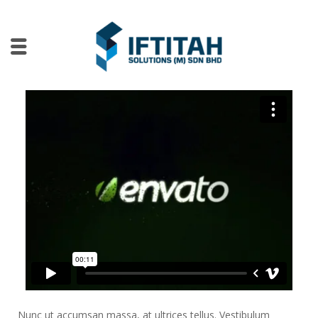
Nunc ut accumsan massa, at ultrices tellus. Vestibulum